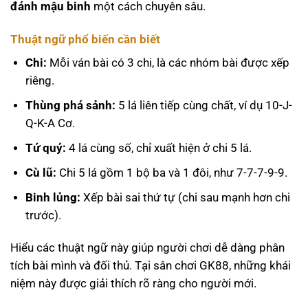
đánh mậu binh
một cách chuyên sâu.
Thuật ngữ phổ biến cần biết
Chi:
Mỗi ván bài có 3 chi, là các nhóm bài được xếp
riêng.
Thùng phá sảnh:
5 lá liên tiếp cùng chất, ví dụ 10-J-
Q-K-A Cơ.
Tứ quý:
4 lá cùng số, chỉ xuất hiện ở chi 5 lá.
Cù lũ:
Chi 5 lá gồm 1 bộ ba và 1 đôi, như 7-7-7-9-9.
Binh lủng:
Xếp bài sai thứ tự (chi sau mạnh hơn chi
trước).
Hiểu các thuật ngữ này giúp người chơi dễ dàng phân
tích bài mình và đối thủ. Tại sân chơi GK88, những khái
niệm này được giải thích rõ ràng cho người mới.