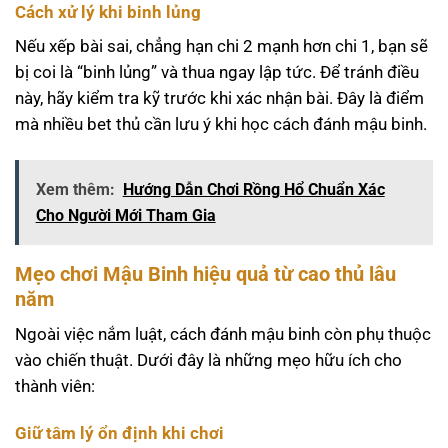
Cách xử lý khi binh lủng
Nếu xếp bài sai, chẳng hạn chi 2 mạnh hơn chi 1, bạn sẽ
bị coi là “binh lủng” và thua ngay lập tức. Để tránh điều
này, hãy kiểm tra kỹ trước khi xác nhận bài. Đây là điểm
mà nhiều bet thủ cần lưu ý khi học cách đánh mậu binh.
Xem thêm:
Hướng Dẫn Chơi Rồng Hổ Chuẩn Xác
Cho Người Mới Tham Gia
Mẹo chơi Mậu Binh hiệu quả từ cao thủ lâu
năm
Ngoài việc nắm luật, cách đánh mậu binh còn phụ thuộc
vào chiến thuật. Dưới đây là những mẹo hữu ích cho
thành viên:
Giữ tâm lý ổn định khi chơi