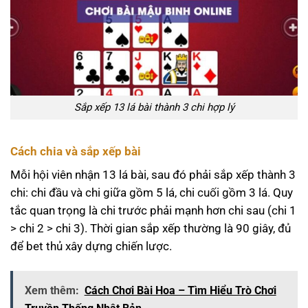
Sắp xếp 13 lá bài thành 3 chi hợp lý
Cách chia và sắp xếp bài
Mỗi hội viên nhận 13 lá bài, sau đó phải sắp xếp thành 3
chi: chi đầu và chi giữa gồm 5 lá, chi cuối gồm 3 lá. Quy
tắc quan trọng là chi trước phải mạnh hơn chi sau (chi 1
> chi 2 > chi 3). Thời gian sắp xếp thường là 90 giây, đủ
để bet thủ xây dựng chiến lược.
Xem thêm:
Cách Chơi Bài Hoa – Tìm Hiểu Trò Chơi