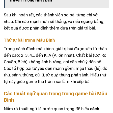
Truyền Thống Nhật Bản
Sau khi hoàn tất, các thành viên so bài từng chi với
nhau. Chi nào mạnh hơn sẽ thắng, và nếu ngang bằng,
kết quả được phân định thêm dựa trên giá trị bài.
Thứ tự bài trong Mậu Binh
Trong cách đánh mậu binh, giá trị bài được xếp từ thấp
đến cao: 2, 3, 4… đến K, A (A lớn nhất). Chất bài (Cơ, Rô,
Chuồn, Bích) không ảnh hưởng, chỉ cần chú ý đến số.
Các tổ hợp bài từ yếu đến mạnh gồm: mậu thầu (lẻ), đôi,
thú, sảnh, thùng, cù lũ, tứ quý, thùng phá sảnh. Hiểu thứ
tự này giúp game thủ tránh sai lầm khi xếp bài.
Các thuật ngữ quan trọng trong game bài Mậu
Binh
Nắm rõ thuật ngữ là bước quan trọng để hiểu
cách