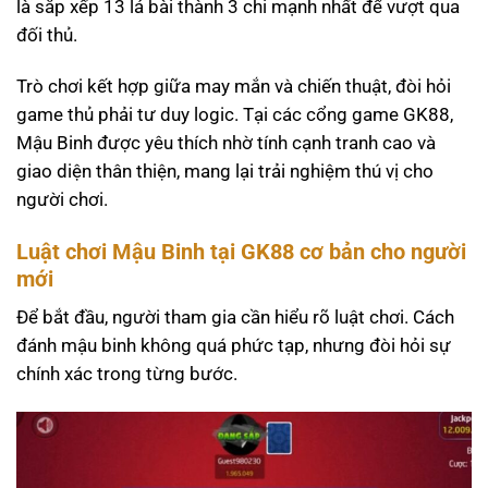
là sắp xếp 13 lá bài thành 3 chi mạnh nhất để vượt qua
đối thủ.
Trò chơi kết hợp giữa may mắn và chiến thuật, đòi hỏi
game thủ phải tư duy logic. Tại các cổng game GK88,
Mậu Binh được yêu thích nhờ tính cạnh tranh cao và
giao diện thân thiện, mang lại trải nghiệm thú vị cho
người chơi.
Luật chơi Mậu Binh tại GK88 cơ bản cho người
mới
Để bắt đầu, người tham gia cần hiểu rõ luật chơi. Cách
đánh mậu binh không quá phức tạp, nhưng đòi hỏi sự
chính xác trong từng bước.